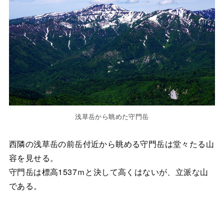
浅草岳から眺めた守門岳
西隣の浅草岳の前岳付近から眺める守門岳は堂々たる山
容を見せる。
守門岳は標高1537ｍと決して高くはないが、立派な山
である。