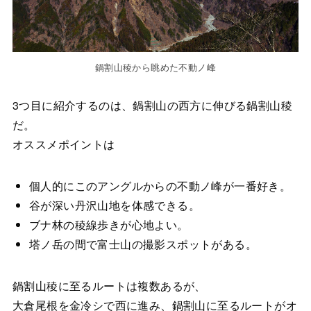
鍋割山稜から眺めた不動ノ峰
3つ目に紹介するのは、鍋割山の西方に伸びる鍋割山稜
だ。
オススメポイントは
個人的にこのアングルからの不動ノ峰が一番好き。
谷が深い丹沢山地を体感できる。
ブナ林の稜線歩きが心地よい。
塔ノ岳の間で富士山の撮影スポットがある。
鍋割山稜に至るルートは複数あるが、
大倉尾根を金冷シで西に進み、鍋割山に至るルートがオ