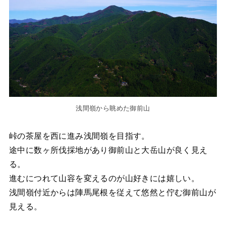
浅間嶺から眺めた御前山
峠の茶屋を西に進み浅間嶺を目指す。
途中に数ヶ所伐採地があり御前山と大岳山が良く見え
る。
進むにつれて山容を変えるのが山好きには嬉しい。
浅間嶺付近からは陣馬尾根を従えて悠然と佇む御前山が
見える。