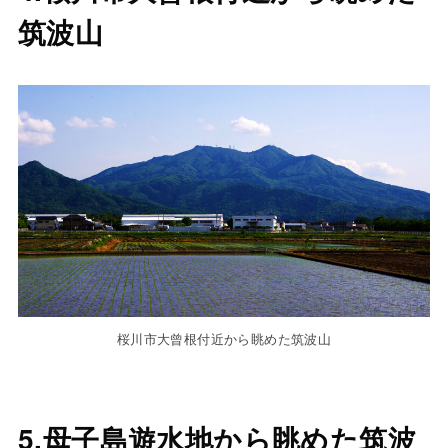
筑波山
桜川市大曾根付近から眺めた筑波山
5.母子島遊水地から眺めた筑波