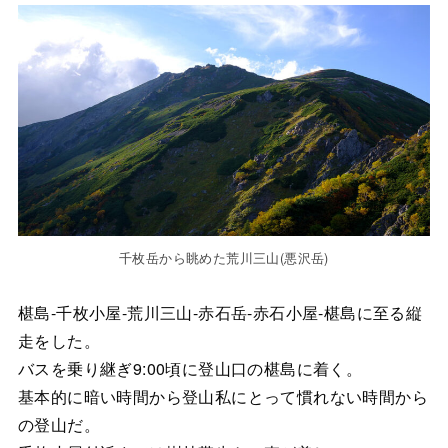
千枚岳から眺めた荒川三山(悪沢岳)
椹島-千枚小屋-荒川三山-赤石岳-赤石小屋-椹島に至る縦
走をした。
バスを乗り継ぎ9:00頃に登山口の椹島に着く。
基本的に暗い時間から登山私にとって慣れない時間から
の登山だ。