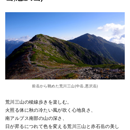
前岳から眺めた荒川三山(中岳,悪沢岳)
荒川三山の稜線歩きを楽しむ。
火照る体に秋の冷たい風が吹く心地良さ、
南アルプス南部の山の深さ、
日が昇るにつれて色を変える荒川三山と赤石岳の美し