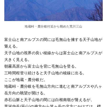
地蔵峠・麓分岐付近から眺めた荒川三山
富士山と南アルプスの間には毛無山を擁する天子山地が
聳える。
天子山地の視界の良い稜線からは富士山と南アルプスが
大きく見える。
朝霧高原から富士山を背に毛無山を登る。
三時間程登り続けると天子山地の稜線に出る。
ここが地蔵・麓分岐だ。
地蔵峠・麓分岐を毛無山方向に進むと南アルプスや八ヶ
岳方向の眺望が開ける。
赤石山脈と天子山地の間には白根南嶺が聳えるが、
黒河内岳(笹山)の南方から笊ヶ岳の北方にかけては、標