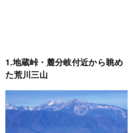
1.地蔵峠・麓分岐付近から眺め
た荒川三山