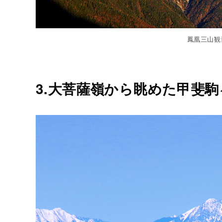
鳳凰三山観
3.大菩薩嶺から眺めた甲斐駒