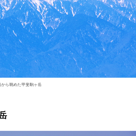
嶺から眺めた甲斐駒ヶ岳
岳