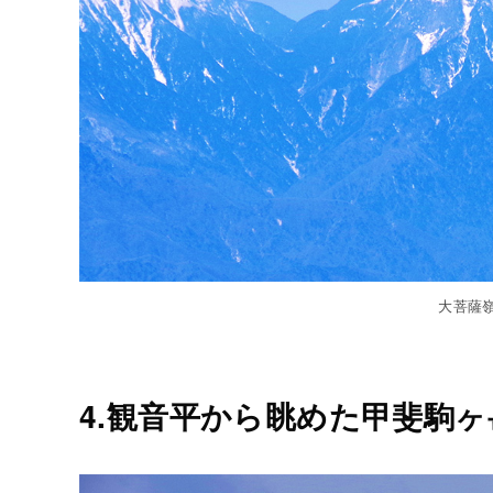
大菩薩
4.観音平から眺めた甲斐駒ヶ