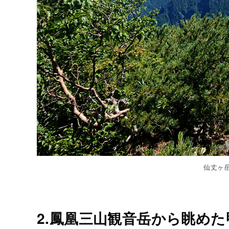
仙丈ヶ
2.鳳凰三山観音岳から眺め